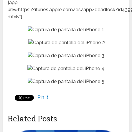
[app
url=»https://itunes.apple.com/es/app/deadlock/id439
mt=8″]
Pin It
Related Posts