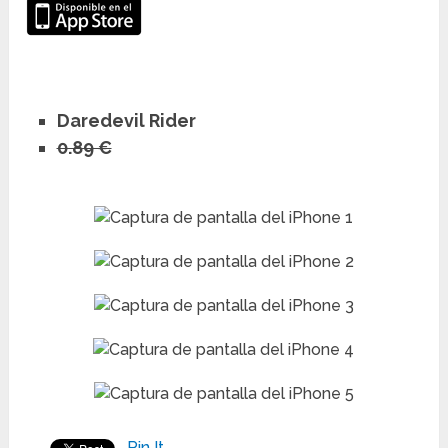
Daredevil Rider
0.89 €
Pin It