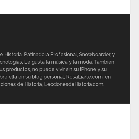
e Historia, Patinadora Profesional, Snowboarder, y
cnologías. Le gusta la música y la moda. También
us productos, no puede vivir sin su iPhone y su
re ella en su blog personal, RosaLiarte.com, en
ciones de Historia, LeccionesdeHistoria.com.