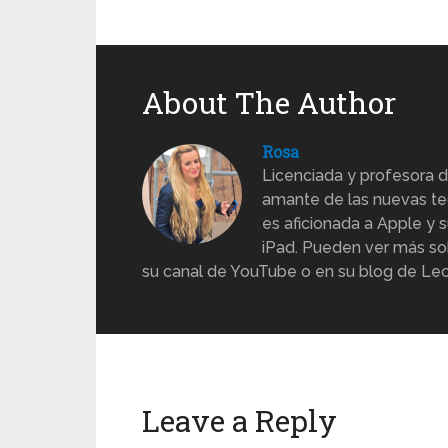
About The Author
Rosa
Licenciada y profesora d
amante de las nuevas te
es aficionada a Apple y s
iPad. Pueden ver más sob
su canal de YouTube o en su blog de Lec
Leave a Reply