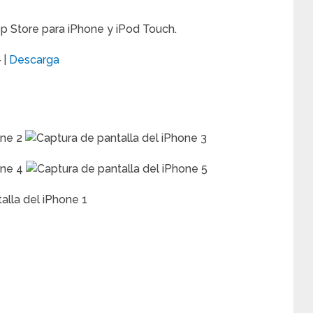
pp Store para iPhone y iPod Touch.
€
|
Descarga