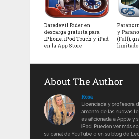
Daredevil Rider en
Paranorm
descarga gratuita para
y Paran
iPhone, iPod Touch y iPad
(Full), g
en la App Store
limitado
About The Author
Rosa
Licenciada y profesora d
amante de las nuevas te
es aficionada a Apple y s
iPad. Pueden ver más sob
su canal de YouTube o en su blog de Lec