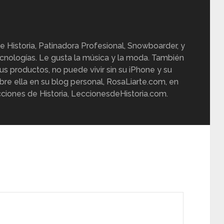
e Historia, Patinadora Profesional, Snowboarder, y
cnologías. Le gusta la música y la moda. También
us productos, no puede vivir sin su iPhone y su
re ella en su blog personal, RosaLiarte.com, en
ciones de Historia, LeccionesdeHistoria.com.