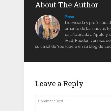
About The Author
Rosa
Licenciada y profesora d
amante de las nuevas te
es aficionada a Apple y s
iPad. Pueden ver más sob
su canal de YouTube o en su blog de Lec
Leave a Reply