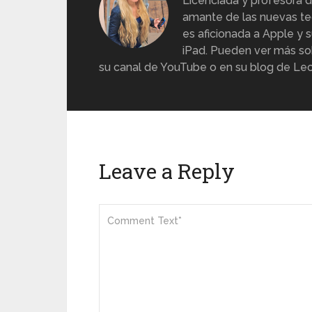
Licenciada y profesora d
amante de las nuevas te
es aficionada a Apple y s
iPad. Pueden ver más sob
su canal de YouTube o en su blog de Lec
Leave a Reply