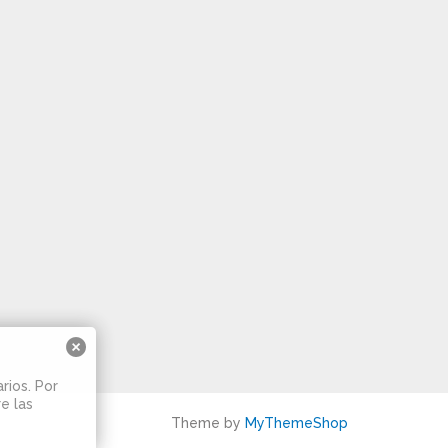
rios. Por
e las
Theme by
MyThemeShop