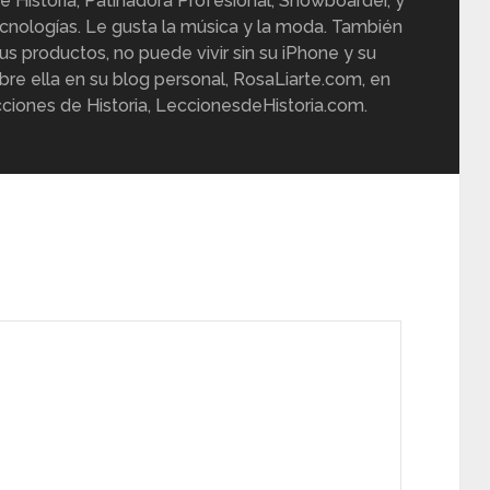
e Historia, Patinadora Profesional, Snowboarder, y
cnologías. Le gusta la música y la moda. También
us productos, no puede vivir sin su iPhone y su
re ella en su blog personal, RosaLiarte.com, en
ciones de Historia, LeccionesdeHistoria.com.