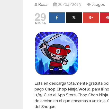
Rosa
26/04/2013
Juegos
29
SHARES
Está en descarga totalmente gratuita por
pago
Chop Chop Ninja World
, para iPh
0,89 € en el App Store. Chop Chop Ninja
de acción en el que encarnas a un ninja, 
del Shogun.