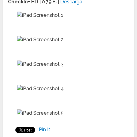
CheckIn+ HD
|
0.79 €
|
Descarga
Pin It