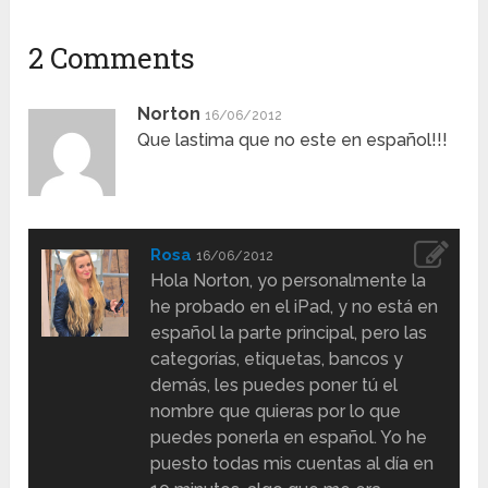
2 Comments
Norton
16/06/2012
Que lastima que no este en español!!!
Rosa
16/06/2012
Hola Norton, yo personalmente la
he probado en el iPad, y no está en
español la parte principal, pero las
categorías, etiquetas, bancos y
demás, les puedes poner tú el
nombre que quieras por lo que
puedes ponerla en español. Yo he
puesto todas mis cuentas al día en