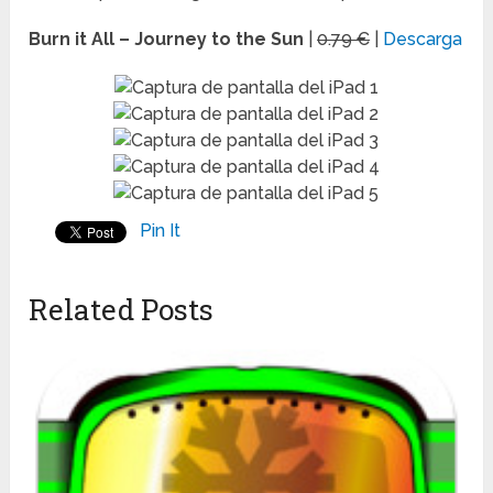
Burn it All – Journey to the Sun
|
0.79 €
|
Descarga
Pin It
Related Posts