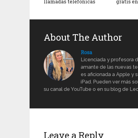
llamadas telefonicas
gratis en
About The Author
Rosa
Licenciada y profesora d
amante de las nuevas te
es aficionada a Apple y s
iPad. Pueden ver más sob
su canal de YouTube o en su blog de Lec
Leave a Reply