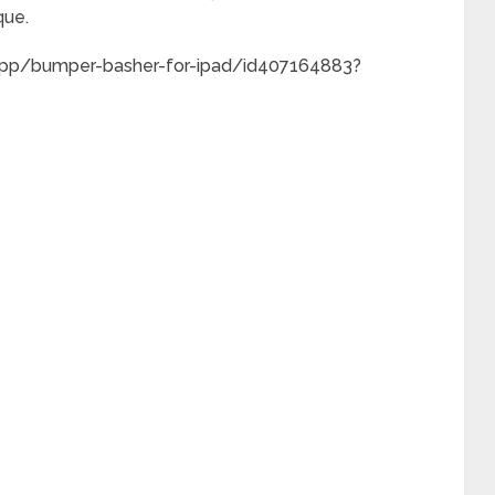
que.
/app/bumper-basher-for-ipad/id407164883?