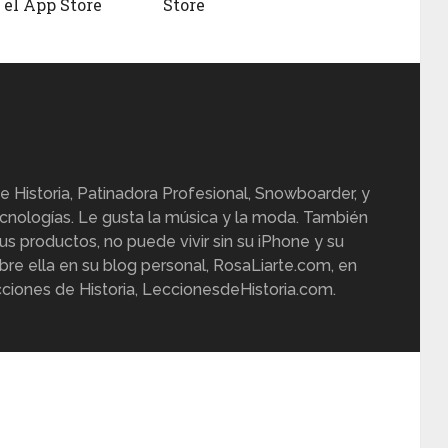
 el App Store
Store
e Historia, Patinadora Profesional, Snowboarder, y
cnologías. Le gusta la música y la moda. También
us productos, no puede vivir sin su iPhone y su
re ella en su blog personal, RosaLiarte.com, en
ciones de Historia, LeccionesdeHistoria.com.