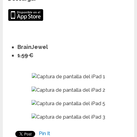
BrainJewel
1.59 €
Pin It