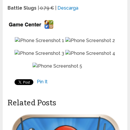
Battle Slugs
|
0.79 €
|
Descarga
Pin It
Related Posts