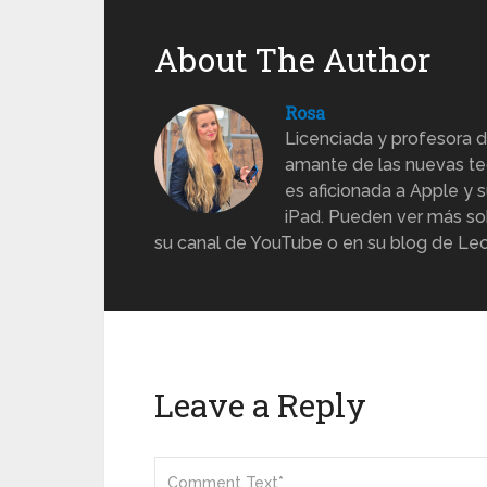
About The Author
Rosa
Licenciada y profesora d
amante de las nuevas te
es aficionada a Apple y s
iPad. Pueden ver más sob
su canal de YouTube o en su blog de Lec
Leave a Reply