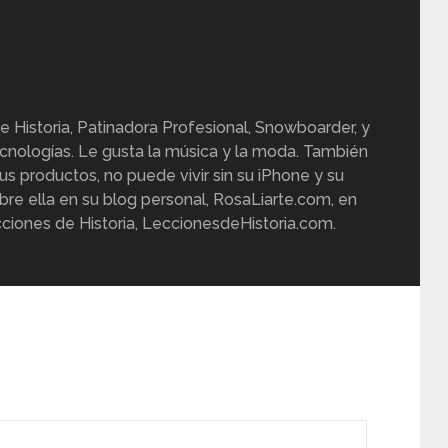
e Historia, Patinadora Profesional, Snowboarder, y
cnologías. Le gusta la música y la moda. También
us productos, no puede vivir sin su iPhone y su
re ella en su blog personal, RosaLiarte.com, en
ciones de Historia, LeccionesdeHistoria.com.