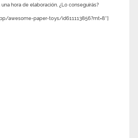
 a una hora de elaboración. ¿Lo conseguirás?
s/app/awesome-paper-toys/id611113856?mt=8″]