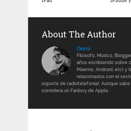
iPad
iPhone y
About The Author
Cento
Filósofo, Músico, Blogge
años escribiendo sobre d
Maemo, Android, etc) y 
relacionados con el sect
soporte de radiotelefonía). Aunque sabe
considera un Fanboy de Apple.