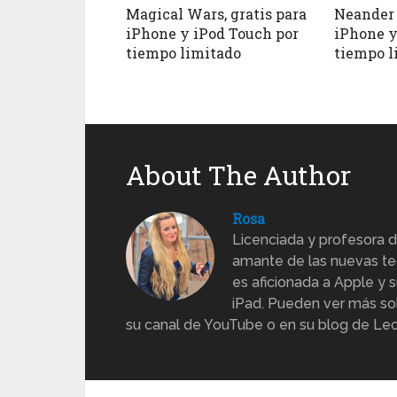
Magical Wars, gratis para
Neander 
iPhone y iPod Touch por
iPhone y
tiempo limitado
tiempo l
About The Author
Rosa
Licenciada y profesora d
amante de las nuevas te
es aficionada a Apple y s
iPad. Pueden ver más sob
su canal de YouTube o en su blog de Lec