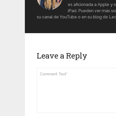
es aficionada a Apple y s
iPad. Pueden ver más sob
su canal de YouTube o en su blog de Lec
Leave a Reply