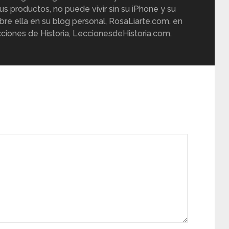
us productos, no puede vivir sin su iPhone y su
re ella en su blog personal, RosaLiarte.com, en
ciones de Historia, LeccionesdeHistoria.com.