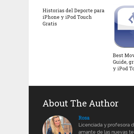
Historias del Deporte para
iPhone y iPod Touch
Gratis
Best Mov
Guide, g
y iPod T
About The Author
Rosa
Licenciada y profesora d
amante de las nuevas te