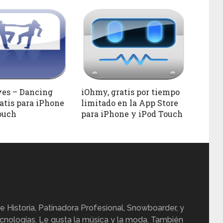
es – Dancing
iOhmy, gratis por tiempo
ratis para iPhone
limitado en la App Store
ouch
para iPhone y iPod Touch
e Historia, Patinadora Profesional, Snowboarder, y
cnologías. Le gusta la música y la moda. También