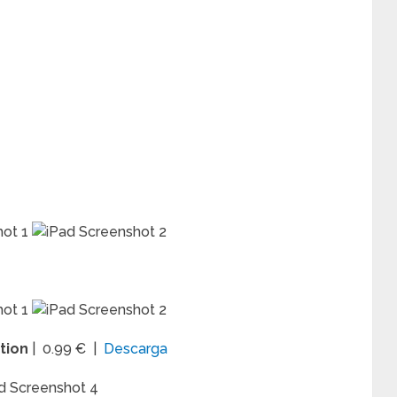
ction
| 0.99 € |
Descarga