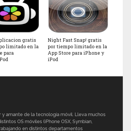
plicacion gratis
Night Fast Snap! gratis
po limitado en la
por tiempo limitado en la
e para
App Store para iPhone y
iPod
iPod
r y amante de la tecnología móvil. Lleva muchos
istintos OS móviles (iPhone OSX, Symbian,
trabajando en distintos departamentos