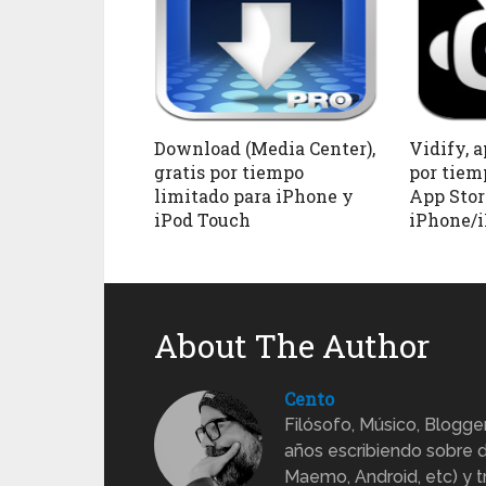
Download (Media Center),
Vidify, a
gratis por tiempo
por tiem
limitado para iPhone y
App Stor
iPod Touch
iPhone/
About The Author
Cento
Filósofo, Músico, Blogge
años escribiendo sobre d
Maemo, Android, etc) y 