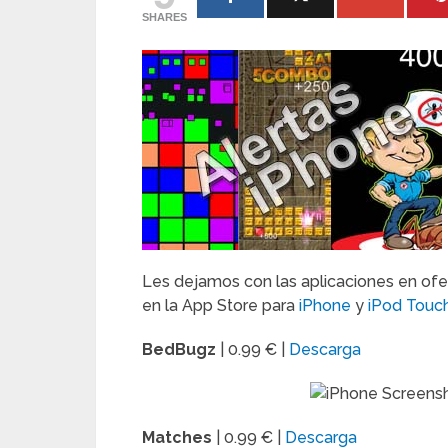
SHARES
Les dejamos con las aplicaciones en of
en la App Store para
iPhone
y
iPod Touc
BedBugz
| 0.99 € |
Descarga
Matches
| 0.99 € |
Descarga