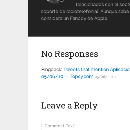
relacionados con el sect
soporte de radiotelefonía). Aunque sabe
considera un Fanboy de Apple.
No Responses
Pingback:
Tweets that mention Aplicacio
05/06/10 -- Topsy.com
05/06/2010
Leave a Reply