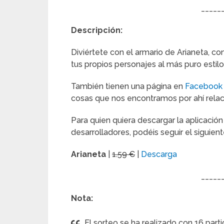
_____
Descripción:
Diviértete con el armario de Arianeta, con
tus propios personajes al más puro estilo
También tienen una página en
Facebook
cosas que nos encontramos por ahí relac
Para quien quiera descargar la aplicació
desarrolladores, podéis seguir el siguien
Arianeta
|
1.59 €
|
Descarga
_____
Nota:
El sorteo se ha realizado con 16 part