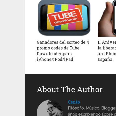
Ganadores del sorteo de 4
II Anive
promo codes de Tube
la libera
Downloader para
un iPhon
iPhone/iPod/iPad
España
About The Author
Cento
Filósofo, Músico, Blogge
años escribiendo sobre d