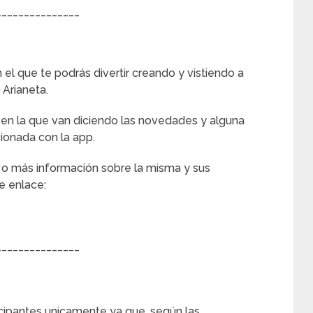
_______________
 el que te podrás divertir creando y vistiendo a
 Arianeta.
en la que van diciendo las novedades y alguna
ionada con la app.
n o más información sobre la misma y sus
te enlace:
_______________
icipantes unicamente ya que, según las