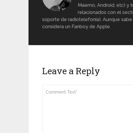
Maemo, Android, etc) y 
relacionados con el sect
soporte de radiotelefonía). Aunque sabe
considera un Fanboy de Apple.
Leave a Reply