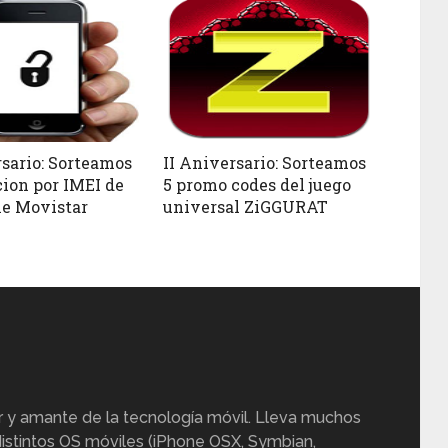
rsario: Sorteamos
II Aniversario: Sorteamos
cion por IMEI de
5 promo codes del juego
e Movistar
universal ZiGGURAT
r y amante de la tecnología móvil. Lleva muchos
istintos OS móviles (iPhone OSX, Symbian,