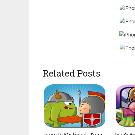
Related Posts
Jump to Medieval -Time
Jean’s B