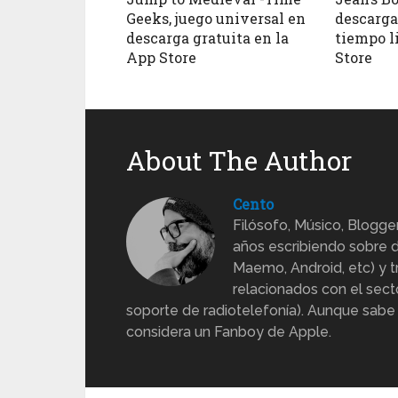
Geeks, juego universal en
descarga
descarga gratuita en la
tiempo l
App Store
Store
About The Author
Cento
Filósofo, Músico, Blogge
años escribiendo sobre d
Maemo, Android, etc) y 
relacionados con el sect
soporte de radiotelefonía). Aunque sabe
considera un Fanboy de Apple.