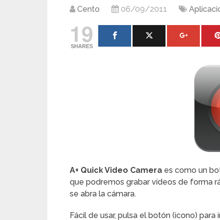
Cento
06/09/2011
Aplicac
19
SHARES
A+ Quick Video Camera
es como un botó
que podremos grabar vídeos de forma ráp
se abra la cámara.
Fácil de usar, pulsa el botón (icono) para 