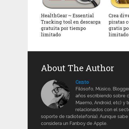
HealthGear ~ Essential
Crea dive
Tracking tool en descarga
piratas 
gratuita por tiempo
gratis p
limitado
limitado
About The Author
Cento
Filósofo, Músico, Blogge
años escribiendo sobre d
Maemo, Android, etc) y 
relacionados con el sect
soporte de radiotelefonía). Aunque sabe
considera un Fanboy de Apple.