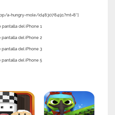
/app/a-hungry-mole/id483078491?mt=8″]