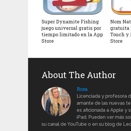
Super Dynamite Fishing
Nom Nati
juego universal gratis por
gratuita
tiempo limitado en la App
Touch y 
Store
Store
About The Author
Rosa
Licenciada y profesora d
amante de las nuevas te
es aficionada a Apple y s
iPad. Pueden ver más sob
su canal de YouTube o en su blog de Lec