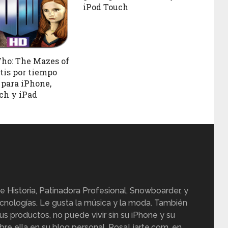
iPod Touch
ho: The Mazes of
tis por tiempo
 para iPhone,
ch y iPad
e Historia, Patinadora Profesional, Snowboarder, y
cnologías. Le gusta la música y la moda. También
us productos, no puede vivir sin su iPhone y su
re ella en su blog personal, RosaLiarte.com, en