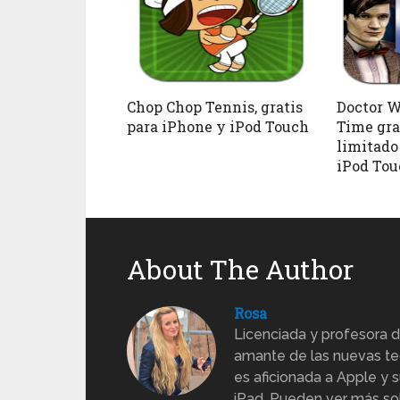
Chop Chop Tennis, gratis
Doctor W
para iPhone y iPod Touch
Time gra
limitado
iPod Tou
About The Author
Rosa
Licenciada y profesora d
amante de las nuevas te
es aficionada a Apple y s
iPad. Pueden ver más sob