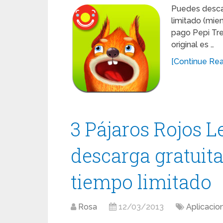
Puedes descar
limitado (mien
pago Pepi Tre
original es …
[Continue Read
3 Pájaros Rojos L
descarga gratuita
tiempo limitado
Rosa
12/03/2013
Aplicacio