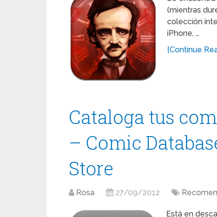
(mientras dure
colección inte
iPhone, …
[Continue Read
Cataloga tus co
– Comic Database,
Store
Rosa
27/09/2012
Recomen
Está en descar