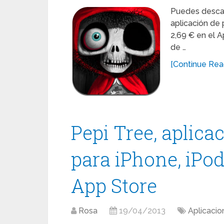
Puedes descarg
aplicación de 
2,69 € en el 
de …
[Continue Read
Pepi Tree, aplica
para iPhone, iPod
App Store
Rosa
19/04/2013
Aplicacio