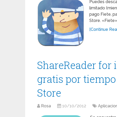
Puedes descar
limitado (mien
pago Fiete, p
Store. «Fiete»
[Continue Read
ShareReader for 
gratis por tiempo
Store
Rosa
10/10/2012
Aplicacio