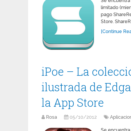
Se encuentra 
limitado (mien
pago ShareRe
Store. ShareR
[Continue Read
iPoe – La colecci
ilustrada de Edga
la App Store
Rosa
05/10/2012
Aplicacio
Se encuentra 