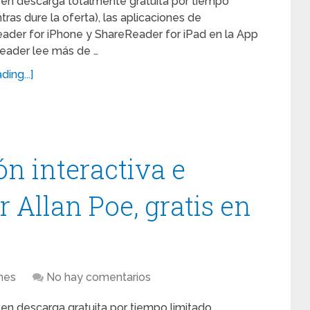
en descarga totalmente gratuita por tiempo
tras dure la oferta), las aplicaciones de
ader for iPhone y ShareReader for iPad en la App
eader lee más de …
ing...]
ón interactiva e
r Allan Poe, gratis en
nes
No hay comentarios
en descarga gratuita por tiempo limitado