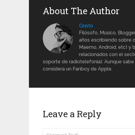
About The Author
Cento
Filósofo, Músico, Blogge
años escribiendo sobre d
Maemo, Android, etc) y 
relacionados con el sect
soporte de radiotelefonía). Aunque sabe
considera un Fanboy de Apple.
Leave a Reply