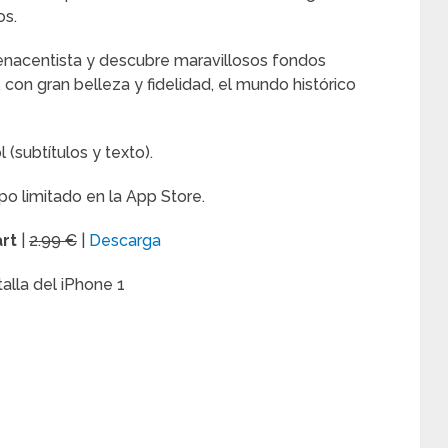
os.
enacentista y descubre maravillosos fondos
 con gran belleza y fidelidad, el mundo histórico
subtítulos y texto).
po limitado en la App Store.
art
|
2.99 €
|
Descarga